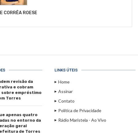
LE CORRÊA ROESE
ÕES
LINKS ÚTEIS
dem revisão da
Home
rativa e cobram
Assinar
s sobre empréstimo
 em Torres
Contato
Política de Privacidade
ue apenas quatro
Rádio Maristela - Ao Vivo
adas no entorno da
beração geral
efeitura de Torres