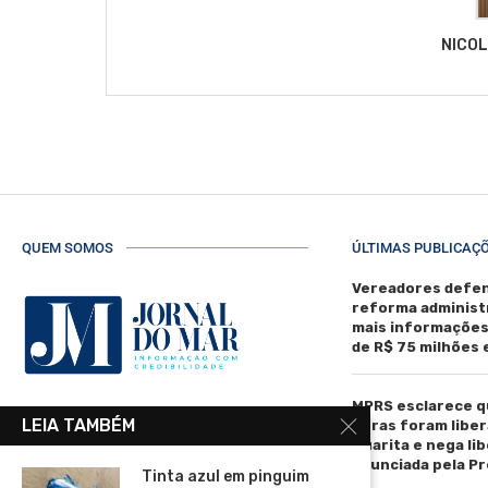
NICO
QUEM SOMOS
ÚLTIMAS PUBLICAÇ
Vereadores defen
reforma administ
mais informaçõe
de R$ 75 milhões
MPRS esclarece q
R. Manoel de Matos Pereira, 40 -
LEIA TAMBÉM
obras foram liber
Centro, Torres - RS, 95560-000
Guarita e nega li
anunciada pela Pr
Telefone: (51) 3664-4188
Tinta azul em pinguim