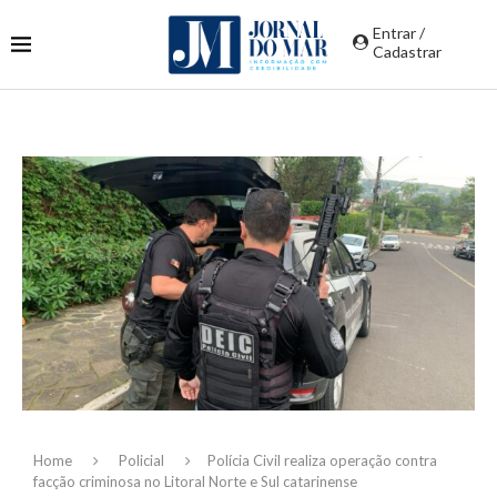
Entrar /
Cadastrar
Home
Policial
Polícia Civil realiza operação contra
facção criminosa no Litoral Norte e Sul catarinense