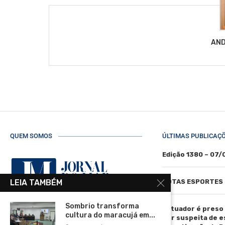
AND
QUEM SOMOS
ÚLTIMAS PUBLICAÇ
Edição 1380 – 07
LEIA TAMBÉM
NOTAS ESPORTES
Sombrio transforma
Tatuador é preso
cultura do maracujá em...
R. Manoel de Matos Pereira, 40 -
por suspeita de 
Centro, Torres - RS, 95560-000