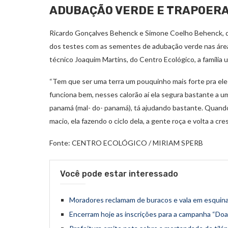
ADUBAÇÃO VERDE E TRAPOER
Ricardo Gonçalves Behenck e Simone Coelho Behenck, d
dos testes com as sementes de adubação verde nas ár
técnico Joaquim Martins, do Centro Ecológico, a família 
“Tem que ser uma terra um pouquinho mais forte pra ele (a
funciona bem, nesses calorão aí ela segura bastante a um
panamá (mal- do- panamá), tá ajudando bastante. Quando
macio, ela fazendo o ciclo dela, a gente roça e volta a cre
Fonte: CENTRO ECOLÓGICO / MIRIAM SPERB
Você pode estar interessado
Moradores reclamam de buracos e vala em esquin
Encerram hoje as inscrições para a campanha “Doa