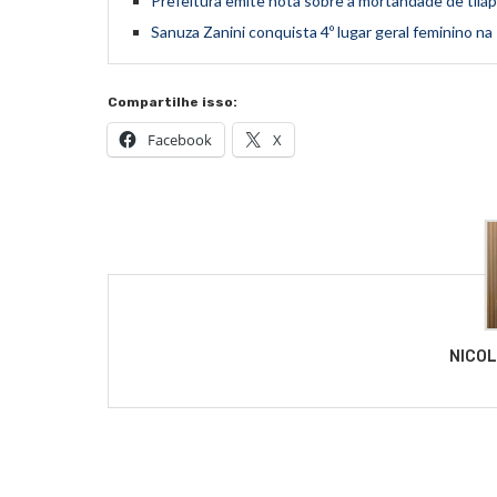
Prefeitura emite nota sobre a mortandade de tilápi
Sanuza Zanini conquista 4º lugar geral feminino 
Compartilhe isso:
Facebook
X
NICO