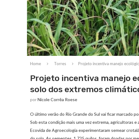
Home
Torres
Projeto incentiva manejo ecológi
Projeto incentiva manejo e
solo dos extremos climátic
por
Nicole Corrêa Roese
O último verão do Rio Grande do Sul vai ficar marcado p
Sob esta condição mais uma vez extrema, agricultoras e a
Ecovida de Agroecologia experimentaram semear crotalária
do solo. As sementes, 1.725 quilos, foram doadas por me