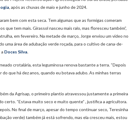
logia
, após as chuvas de maio e junho de 2024.
 criaram bem com esta seca. Tem algumas que as formigas comeram
, os que tem mais. Girassol nasceu mais ralo, mas floresceu também”,
Patrulha, em fevereiro. Na metade de março, Jorge enviou um vídeo no
do uma área de adubação verde roçada, para o cultivo de cana-de-
, a
Doces Silva
.
meado crotalária, esta leguminosa renova bastante a terra. “Depois
or do que há dez anos, quando eu botava adubo. As minhas terras
bém da Agrisap, o primeiro plantio atravessou justamente a primeira
o certo. “Estava muito seco e muito quente” , justifica a agricultora.
pois. No final de março, apesar do tempo continuar seco, Teresinha
ubação verde) também já está sofrendo, mas ela cresceu mais, estou