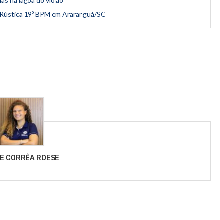
as na lagoa do violão
na Rústica 19º BPM em Araranguá/SC
LE CORRÊA ROESE