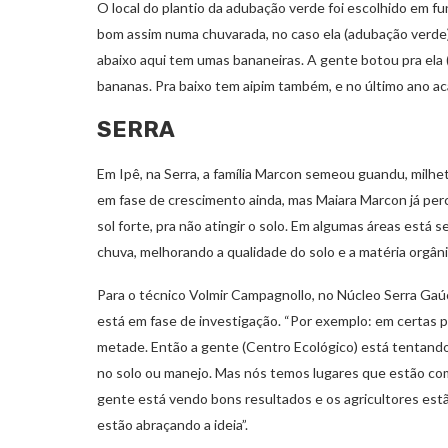
O local do plantio da adubação verde foi escolhido em f
bom assim numa chuvarada, no caso ela (adubação verde)
abaixo aqui tem umas bananeiras. A gente botou pra ela 
bananas. Pra baixo tem aipim também, e no último ano aca
SERRA
Em Ipê, na Serra, a família Marcon semeou guandu, milhet
em fase de crescimento ainda, mas Maiara Marcon já per
sol forte, pra não atingir o solo. Em algumas áreas está 
chuva, melhorando a qualidade do solo e a matéria orgâni
Para o técnico Volmir Campagnollo, no Núcleo Serra Gaú
está em fase de investigação. “Por exemplo: em certas
metade. Então a gente (Centro Ecológico) está tentando 
no solo ou manejo. Mas nós temos lugares que estão com
gente está vendo bons resultados e os agricultores estã
estão abraçando a ideia”.