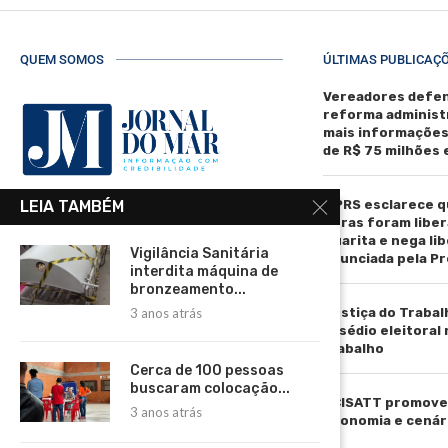
QUEM SOMOS
ÚLTIMAS PUBLICAÇ
Vereadores defen
reforma administ
mais informaçõe
de R$ 75 milhões
MPRS esclarece q
LEIA TAMBÉM
R. Manoel de Matos Pereira, 40 -
obras foram liber
Centro, Torres - RS, 95560-000
Guarita e nega li
Vigilância Sanitária
anunciada pela Pr
Telefone: (51) 3664-4188
interdita máquina de
bronzeamento...
Email:
Justiça do Trabal
3 anos atrás
comercial@jornaldomar.combr
assédio eleitoral
Email:
trabalho
imprensa@jornaldomar.combr
Cerca de 100 pessoas
buscaram colocação...
ACISATT promove 
3 anos atrás
economia e cenár