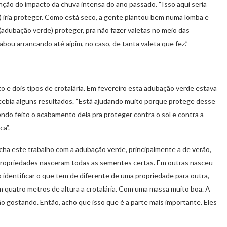
unção do impacto da chuva intensa do ano passado. “Isso aqui seria
 iria proteger. Como está seco, a gente plantou bem numa lomba e
(adubação verde) proteger, pra não fazer valetas no meio das
bou arrancando até aipim, no caso, de tanta valeta que fez.”
o e dois tipos de crotalária. Em fevereiro esta adubação verde estava
cebia alguns resultados. “Está ajudando muito porque protege desse
sendo feito o acabamento dela pra proteger contra o sol e contra a
ca”.
cha este trabalho com a adubação verde, principalmente a de verão,
 propriedades nasceram todas as sementes certas. Em outras nasceu
identificar o que tem de diferente de uma propriedade para outra,
 quatro metros de altura a crotalária. Com uma massa muito boa. A
o gostando. Então, acho que isso que é a parte mais importante. Eles