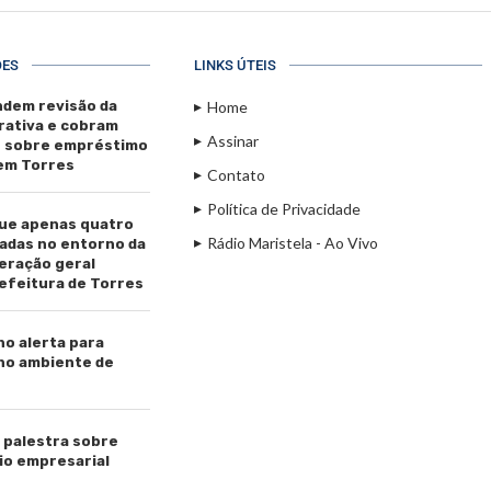
ÕES
LINKS ÚTEIS
dem revisão da
Home
rativa e cobram
Assinar
s sobre empréstimo
 em Torres
Contato
Política de Privacidade
ue apenas quatro
Rádio Maristela - Ao Vivo
adas no entorno da
beração geral
efeitura de Torres
ho alerta para
 no ambiente de
palestra sobre
io empresarial