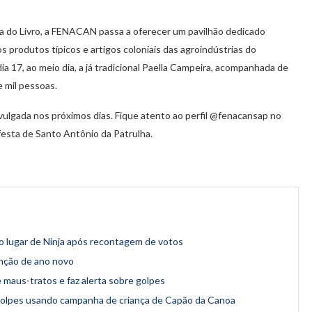
ra do Livro, a FENACAN passa a oferecer um pavilhão dedicado
os produtos típicos e artigos coloniais das agroindústrias do
dia 17, ao meio dia, a já tradicional Paella Campeira, acompanhada de
e mil pessoas.
lgada nos próximos dias. Fique atento ao perfil @fenacansap no
esta de Santo Antônio da Patrulha.
 lugar de Ninja após recontagem de votos
ênção de ano novo
 maus-tratos e faz alerta sobre golpes
ar golpes usando campanha de criança de Capão da Canoa