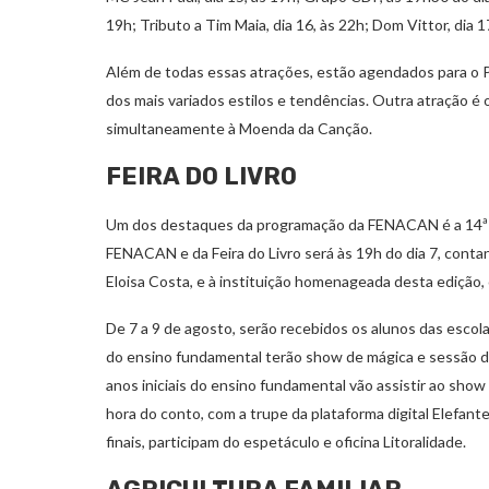
19h; Tributo a Tim Maia, dia 16, às 22h; Dom Vittor, dia 17
Além de todas essas atrações, estão agendados para o P
dos mais variados estilos e tendências. Outra atração é
simultaneamente à Moenda da Canção.
FEIRA DO LIVRO
Um dos destaques da programação da FENACAN é a 14ª Feir
FENACAN e da Feira do Livro será às 19h do dia 7, cont
Eloisa Costa, e à instituição homenageada desta edição,
De 7 a 9 de agosto, serão recebidos os alunos das escolas
do ensino fundamental terão show de mágica e sessão de 
anos iniciais do ensino fundamental vão assistir ao show
hora do conto, com a trupe da plataforma digital Elefant
finais, participam do espetáculo e oficina Litoralidade.