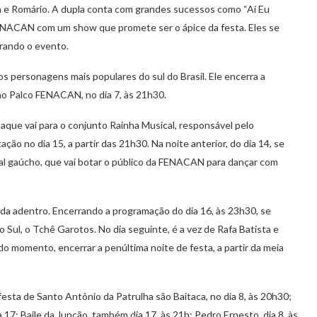
on e Romário. A dupla conta com grandes sucessos como “Aí Eu
FENACAN com um show que promete ser o ápice da festa. Eles se
rando o evento.
s personagens mais populares do sul do Brasil. Ele encerra a
no Palco FENACAN, no dia 7, às 21h30.
que vai para o conjunto Rainha Musical, responsável pelo
ão no dia 15, a partir das 21h30. Na noite anterior, do dia 14, se
ral gaúcho, que vai botar o público da FENACAN para dançar com
ada adentro. Encerrando a programação do dia 16, às 23h30, se
Sul, o Tchê Garotos. No dia seguinte, é a vez de Rafa Batista e
 momento, encerrar a penúltima noite de festa, a partir da meia
esta de Santo Antônio da Patrulha são Baitaca, no dia 8, às 20h30;
 17; Baile da Junção, também dia 17, às 21h; Pedro Ernesto, dia 8, às