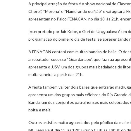
A principal atração da festa é o show nacional de Clayt
Chorei”, “Morena” e “Namorando ou Não” e vai agitar a 
apresentam no Palco FENACAN, no dia 18, às 21h, encer
Interpretado por Jair Kobe, o Guri de Uruguaiana é um do
programação do primeiro dia de festa, se apresentando 
A FENACAN contará com muitas bandas de baile. O desta
arrebatador sucesso “Guardanapo”, que faz sua apresentaç
apresenta o JJSV, um dos grupos mais badalados do lito
muita vaneira, a partir das 21h.
A festa também vai ter dois bailes que entrarão madrug
apresenta um dos grupos mais célebres do Rio Grande do 
Banda, um dos conjuntos patrulhenses mais celebrados do
noite e meia.
Outros artistas muito aguardados pelo público da maior f
MC Jean Paul, dia 15, às 19h; Grupo CDP, às 19h30 do dia