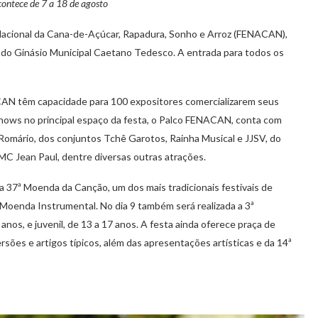
ontece de 7 a 18 de agosto
a Nacional da Cana-de-Açúcar, Rapadura, Sonho e Arroz (FENACAN),
 do Ginásio Municipal Caetano Tedesco. A entrada para todos os
CAN têm capacidade para 100 expositores comercializarem seus
shows no principal espaço da festa, o Palco FENACAN, conta com
 Romário, dos conjuntos Tchê Garotos, Rainha Musical e JJSV, do
MC Jean Paul, dentre diversas outras atrações.
 a 37ª Moenda da Canção, um dos mais tradicionais festivais de
 Moenda Instrumental. No dia 9 também será realizada a 3ª
anos, e juvenil, de 13 a 17 anos. A festa ainda oferece praça de
rsões e artigos típicos, além das apresentações artísticas e da 14ª