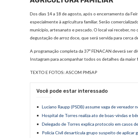
AGRICULTURA FAMILIAR
Dos dias 14 a 18 de agosto, após o encerramento da Fei
especialmente à agricultura familiar. Serão comercializad
município, artesanato e pescado. O local vai receber, no 
degustação de arroz doce, que será servida para cerca d
A programação completa da 37ª FENACAN deverá ser divu
Instagram para acompanhar todos os detalhes da maior f
TEXTO E FOTOS: ASCOM PMSAP
Você pode estar interessado
Luciano Raupp (PSDB) assume vaga de vereador no
Hospital de Torres realiza ato de boas-vindas e b
Delegado de Torres explica protocolo em casos de
Polícia Civil desarticula grupo suspeito de aplic