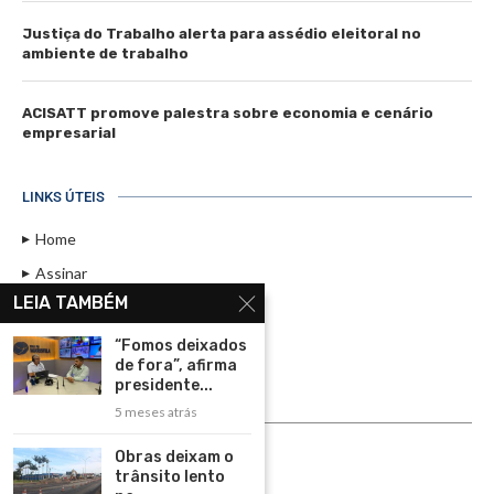
Justiça do Trabalho alerta para assédio eleitoral no
ambiente de trabalho
ACISATT promove palestra sobre economia e cenário
empresarial
LINKS ÚTEIS
Home
Assinar
LEIA TAMBÉM
Contato
Política de Privacidade
“Fomos deixados
de fora”, afirma
Rádio Maristela - Ao Vivo
presidente...
5 meses atrás
ASSINE
Obras deixam o
ASSINE
trânsito lento