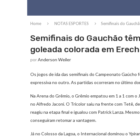
Home
NOTAS ESPORTES
Semifinais do Gauch
Semifinais do Gauchão têm
goleada colorada em Erec
por
Anderson Weiler
Os jogos de ida das semifinais do Campeonato Gaúcho f
expressiva no outro. As partidas ocorreram no último do
Na Arena do Grêmio, o Grêmio empatou em 1 a 1 com o Ju
no Alfredo Jaconi. O Tricolor saiu na frente com Tetê, 
reagiu na etapa final e igualou com Patrick Lanza. Mesm
conseguiram retomar a vantagem.
Já no Colosso da Lagoa, o Internacional dominou o Ypira