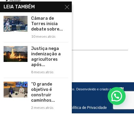
Home
LEIA TAMBÉM
Assinar
Câmara de
Contato
Torres inicia
Política de Privacidade
debate sobre...
10 meses atrás
Rádio Maristela - Ao Vivo
Justiça nega
ASSINE
indenização a
agricultores
ASSINE
após...
8 meses atrás
“O grande
objetivo é
Copyright 2026 – Todos os Direitos Reservados. Desenvolvido e criado por
Cadô
Agência de Marketing
construir
caminhos...
Home
Contato
Política de Privacidade
2 meses atrás