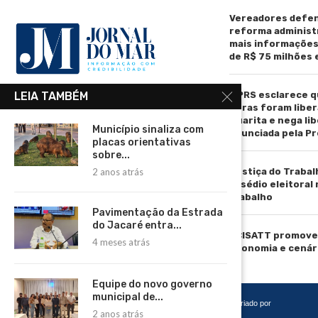
Vereadores defen
reforma administ
mais informaçõe
de R$ 75 milhões
MPRS esclarece q
LEIA TAMBÉM
R. Manoel de Matos Pereira, 40 -
obras foram liber
Centro, Torres - RS, 95560-000
Guarita e nega li
Município sinaliza com
anunciada pela Pr
Telefone: (51) 3664-4188
placas orientativas
sobre...
Email:
Justiça do Trabal
2 anos atrás
comercial@jornaldomar.combr
assédio eleitoral
Email:
trabalho
imprensa@jornaldomar.combr
Pavimentação da Estrada
do Jacaré entra...
ACISATT promove 
4 meses atrás
economia e cenár
Equipe do novo governo
municipal de...
Copyright 2026 – Todos os Direitos Reservados. Desenvolvido e criado por
2 anos atrás
Cadô Agência de Marketing