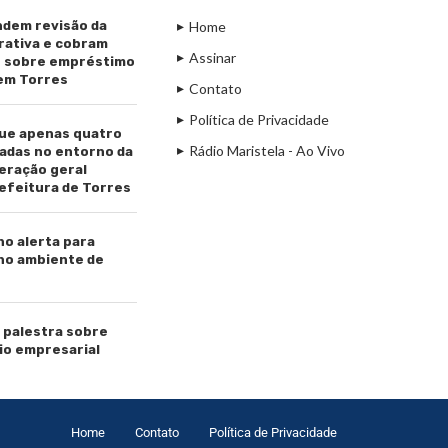
dem revisão da
Home
rativa e cobram
Assinar
s sobre empréstimo
 em Torres
Contato
Política de Privacidade
ue apenas quatro
Rádio Maristela - Ao Vivo
adas no entorno da
beração geral
efeitura de Torres
ho alerta para
 no ambiente de
palestra sobre
io empresarial
Home
Contato
Política de Privacidade