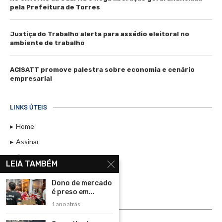
pela Prefeitura de Torres
Justiça do Trabalho alerta para assédio eleitoral no
ambiente de trabalho
ACISATT promove palestra sobre economia e cenário
empresarial
LINKS ÚTEIS
Home
Assinar
Contato
LEIA TAMBÉM
Política de Privacidade
Dono de mercado
Rádio Maristela - Ao Vivo
é preso em...
1 ano atrás
ASSINE