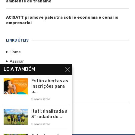
ambiente de trabalho
ACISATT promove palestra sobre economia e cenário
empresarial
LINKS ÚTEIS
Home
Assinar
LEIA TAMBÉM
Contato
Política de Privacidade
Estão abertas as
inscrições para
Rádio Maristela - Ao Vivo
o...
3 anos atrás
ASSINE
Itati: finalizada a
ASSINE
3ª rodada do...
3 anos atrás