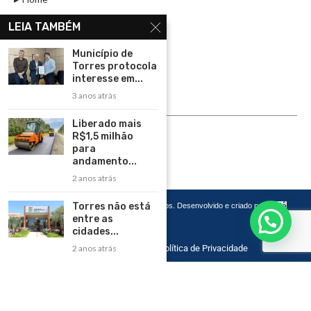
Assinar
LEIA TAMBÉM
Contato
Município de
Política de Privacidade
Torres protocola
interesse em...
Rádio Maristela - Ao Vivo
3 anos atrás
ASSINE
Liberado mais
R$1,5 milhão
ASSINE
para
andamento...
2 anos atrás
Torres não está
Copyright 2026 – Todos os Direitos Reservados. Desenvolvido e criado por
Cadô
Agência de Marketing
entre as
cidades...
2 anos atrás
Home
Contato
Política de Privacidade