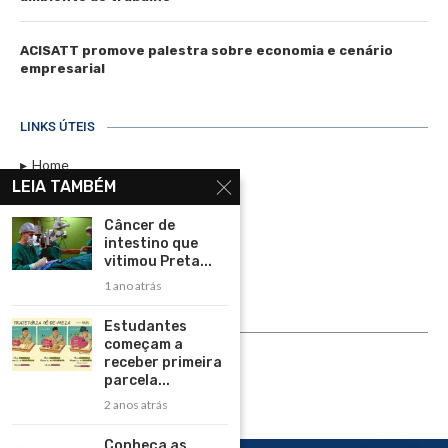
ACISATT promove palestra sobre economia e cenário
empresarial
LINKS ÚTEIS
Home
LEIA TAMBÉM
Assinar
Câncer de
Contato
intestino que
Política de Privacidade
vitimou Preta...
1 ano atrás
Rádio Maristela - Ao Vivo
Estudantes
ASSINE
começam a
receber primeira
ASSINE
parcela...
2 anos atrás
Conheça as