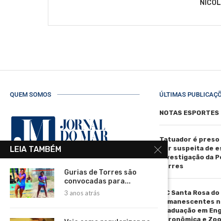
NICO
QUEM SOMOS
ÚLTIMAS PUBLICAÇ
NOTAS ESPORTES
Tatuador é preso
por suspeita de 
LEIA TAMBÉM
investigação da Pol
Torres
Gurias de Torres são
R. Manoel de Matos Pereira, 40 -
convocadas para...
Centro, Torres - RS, 95560-000
IFC Santa Rosa do
3 anos atrás
Telefone: (51) 3664-4188
remanescentes n
graduação em En
Email:
Agronômica e Zoo