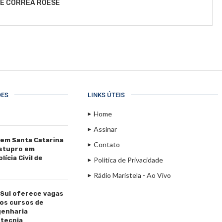
LE CORRÊA ROESE
ÕES
LINKS ÚTEIS
Home
Assinar
 em Santa Catarina
Contato
estupro em
ícia Civil de
Política de Privacidade
Rádio Maristela - Ao Vivo
 Sul oferece vagas
os cursos de
genharia
tecnia