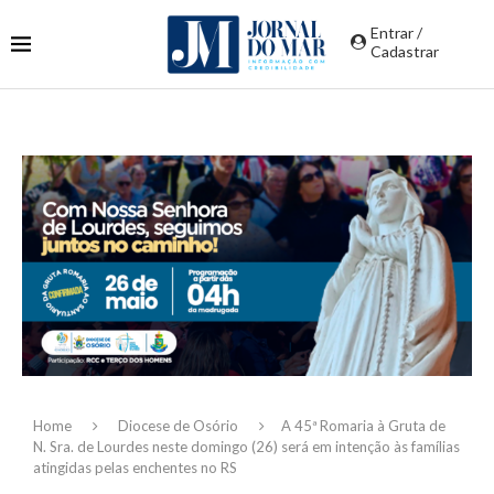
Entrar /
Cadastrar
Home
Diocese de Osório
A 45ª Romaria à Gruta de
N. Sra. de Lourdes neste domingo (26) será em intenção às famílias
atingidas pelas enchentes no RS