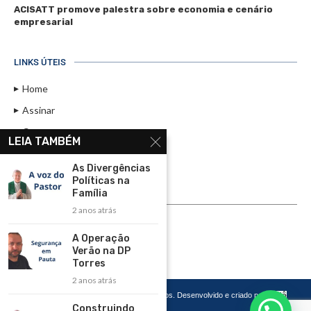
ACISATT promove palestra sobre economia e cenário
empresarial
LINKS ÚTEIS
Home
Assinar
Contato
LEIA TAMBÉM
Política de Privacidade
As Divergências
Rádio Maristela - Ao Vivo
Políticas na
Família
ASSINE
2 anos atrás
ASSINE
A Operação
Verão na DP
Torres
2 anos atrás
Copyright 2026 – Todos os Direitos Reservados. Desenvolvido e criado por
Cadô
Agência de Marketing
Construindo