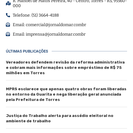
R. Manoel de Matos Pereira, 40 - Centro, Torres - RS, 95560-
000
Telefone: (51) 3664-4188
Email:
comercial@jornaldomar.combr
Email:
imprensa@jornaldomar.combr
ÚLTIMAS PUBLICAÇÕES
Vereadores defendem revisão da reforma administrativa
e cobram mais informações sobre empréstimo de R$ 75
milhões em Torres
MPRS esclarece que apenas quatro obras foram liberadas
no entorno da Guarita e nega liberação geral anunciada
pela Prefeitura de Torres
Justiça do Trabalho alerta para assédio eleitoral no
ambiente de trabalho