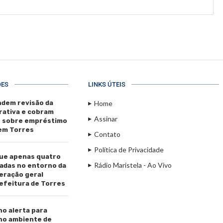
ÕES
LINKS ÚTEIS
dem revisão da
Home
rativa e cobram
Assinar
s sobre empréstimo
 em Torres
Contato
Política de Privacidade
ue apenas quatro
Rádio Maristela - Ao Vivo
adas no entorno da
beração geral
efeitura de Torres
ho alerta para
 no ambiente de