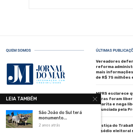
QUEM SOMOS
ÚLTIMAS PUBLICAÇ
Vereadores defen
reforma administ
mais informaçõe
de R$ 75 milhões
MPRS esclarece q
R. Manoel de Matos Pereira, 40 -
LEIA TAMBÉM
obras foram liber
Centro, Torres - RS, 95560-000
Guarita e nega li
anunciada pela Pr
Telefone: (51) 3664-4188
São João do Sul terá
monumento...
Email:
2 anos atrás
Justiça do Trabal
comercial@jornaldomar.combr
assédio eleitoral