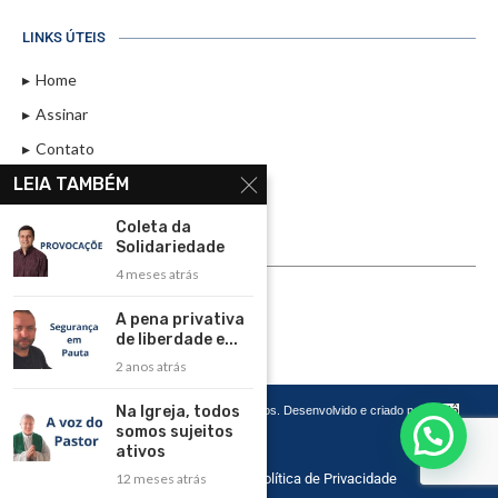
LINKS ÚTEIS
Home
Assinar
Contato
LEIA TAMBÉM
Política de Privacidade
Rádio Maristela - Ao Vivo
Coleta da
Solidariedade
ASSINE
4 meses atrás
ASSINE
A pena privativa
de liberdade e...
2 anos atrás
Na Igreja, todos
Copyright 2026 – Todos os Direitos Reservados. Desenvolvido e criado por
Cadô
Agência de Marketing
somos sujeitos
ativos
12 meses atrás
Home
Contato
Política de Privacidade