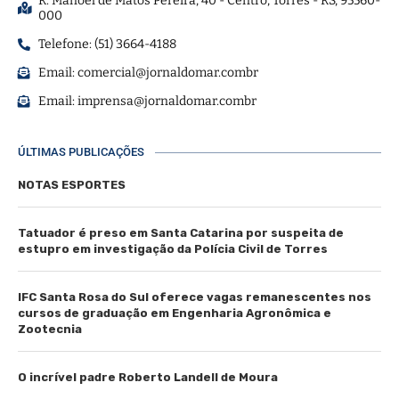
R. Manoel de Matos Pereira, 40 - Centro, Torres - RS, 95560-
000
Telefone: (51) 3664-4188
Email:
comercial@jornaldomar.combr
Email:
imprensa@jornaldomar.combr
ÚLTIMAS PUBLICAÇÕES
NOTAS ESPORTES
Tatuador é preso em Santa Catarina por suspeita de
estupro em investigação da Polícia Civil de Torres
IFC Santa Rosa do Sul oferece vagas remanescentes nos
cursos de graduação em Engenharia Agronômica e
Zootecnia
O incrível padre Roberto Landell de Moura