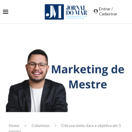
Entrar /
Cadastrar
Home
Colunistas
Crie sua meta clara e objetiva em 5
passos