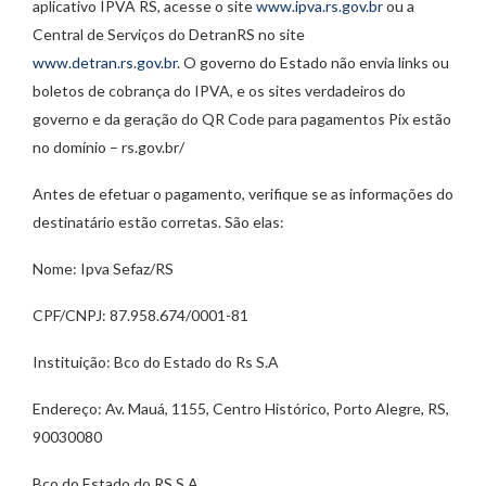
aplicativo IPVA RS, acesse o site
www.ipva.rs.gov.br
ou a
Central de Serviços do DetranRS no site
www.detran.rs.gov.br
. O governo do Estado não envia links ou
boletos de cobrança do IPVA, e os sites verdadeiros do
governo e da geração do QR Code para pagamentos Pix estão
no domínio – rs.gov.br/
Antes de efetuar o pagamento, verifique se as informações do
destinatário estão corretas. São elas:
Nome: Ipva Sefaz/RS
CPF/CNPJ: 87.958.674/0001-81
Instituição: Bco do Estado do Rs S.A
Endereço: Av. Mauá, 1155, Centro Histórico, Porto Alegre, RS,
90030080
Bco do Estado do RS S.A.