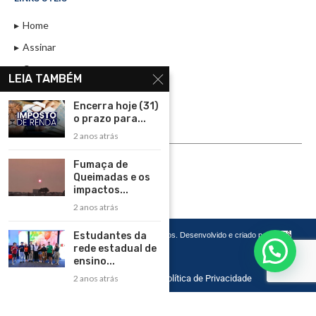
Home
Assinar
Contato
LEIA TAMBÉM
Política de Privacidade
Encerra hoje (31)
Rádio Maristela - Ao Vivo
o prazo para...
2 anos atrás
ASSINE
Fumaça de
ASSINE
Queimadas e os
impactos...
2 anos atrás
Estudantes da
Copyright 2026 – Todos os Direitos Reservados. Desenvolvido e criado por
Cadô
Agência de Marketing
rede estadual de
ensino...
2 anos atrás
Home
Contato
Política de Privacidade