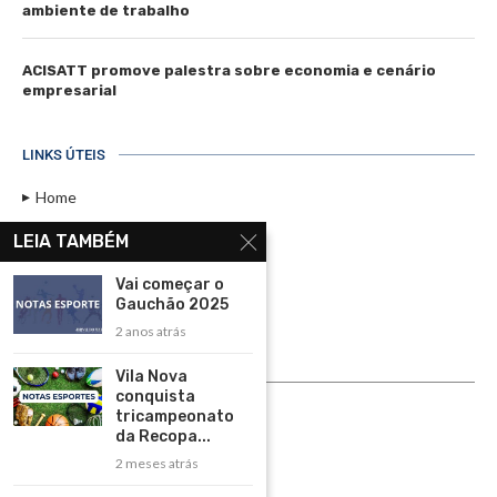
ambiente de trabalho
ACISATT promove palestra sobre economia e cenário
empresarial
LINKS ÚTEIS
Home
Assinar
LEIA TAMBÉM
Contato
Vai começar o
Política de Privacidade
Gauchão 2025
2 anos atrás
Rádio Maristela - Ao Vivo
Vila Nova
ASSINE
conquista
tricampeonato
ASSINE
da Recopa...
2 meses atrás