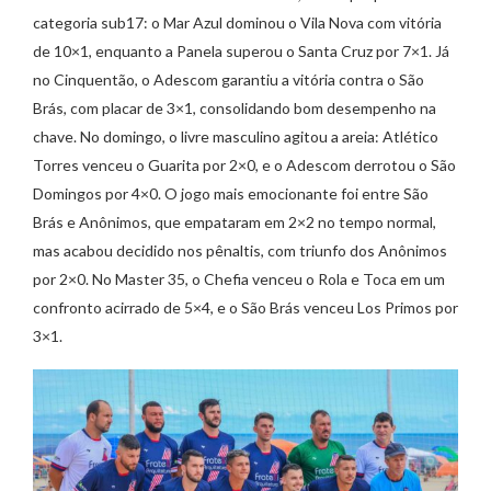
categoria sub17: o Mar Azul dominou o Vila Nova com vitória
de 10×1, enquanto a Panela superou o Santa Cruz por 7×1. Já
no Cinquentão, o Adescom garantiu a vitória contra o São
Brás, com placar de 3×1, consolidando bom desempenho na
chave. No domingo, o livre masculino agitou a areia: Atlético
Torres venceu o Guarita por 2×0, e o Adescom derrotou o São
Domingos por 4×0. O jogo mais emocionante foi entre São
Brás e Anônimos, que empataram em 2×2 no tempo normal,
mas acabou decidido nos pênaltis, com triunfo dos Anônimos
por 2×0. No Master 35, o Chefia venceu o Rola e Toca em um
confronto acirrado de 5×4, e o São Brás venceu Los Primos por
3×1.