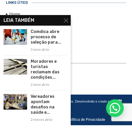
LINKS ÚTEIS
Home
LEIA TAMBÉM
Assinar
Comdica abre
Contato
processo de
Política de Privacidade
seleção para...
3 anos atrás
Rádio Maristela - Ao Vivo
Moradores e
ASSINE
turistas
reclamam das
ASSINE
condições...
2 anos atrás
Vereadores
apontam
Copyright 2026 – Todos os Direitos Reservados. Desenvolvido e criado por
Cadô
Agência de Marketing
desafios na
saúde e...
2 meses atrás
Home
Contato
Política de Privacidade