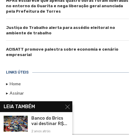
MPRS esclarece que apenas quatro obras foram liberadas
no entorno da Guarita e nega liberação geral anunciada
pela Prefeitura de Torres
Justiça do Trabalho alerta para assédio eleitoral no
ambiente de trabalho
ACISATT promove palestra sobre economia e cenário
empresarial
LINKS ÚTEIS
Home
Assinar
Contato
LEIA TAMBÉM
Política de Privacidade
Banco do Brics
Rádio Maristela - Ao Vivo
vai destinar R$...
2 anos atrás
ASSINE