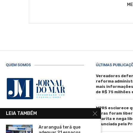
ME
QUEM SOMOS
ÚLTIMAS PUBLICAÇ
Vereadores defen
reforma administ
mais informaçõe
de R$ 75 milhões
MPRS esclarece q
R. Manoel de Matos Pereira, 40 -
LEIA TAMBÉM
obras foram liber
Centro, Torres - RS, 95560-000
Guarita e nega li
anunciada pela Pr
Telefone: (51) 3664-4188
Araranguá terá que
adequar 21 espaços...