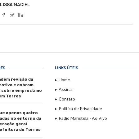
LISSA MACIEL
ÕES
LINKS ÚTEIS
dem revisão da
Home
rativa e cobram
Assinar
s sobre empréstimo
 em Torres
Contato
Política de Privacidade
ue apenas quatro
Rádio Maristela - Ao Vivo
adas no entorno da
beração geral
efeitura de Torres