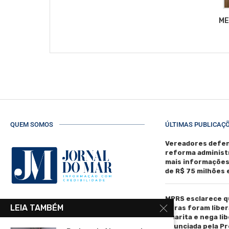
ME
QUEM SOMOS
ÚLTIMAS PUBLICAÇ
Vereadores defen
reforma administ
mais informaçõe
de R$ 75 milhões
MPRS esclarece q
R. Manoel de Matos Pereira, 40 -
LEIA TAMBÉM
obras foram liber
Centro, Torres - RS, 95560-000
Guarita e nega li
anunciada pela Pr