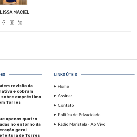
LISSA MACIEL
ÕES
LINKS ÚTEIS
dem revisão da
Home
rativa e cobram
Assinar
s sobre empréstimo
 em Torres
Contato
Política de Privacidade
ue apenas quatro
Rádio Maristela - Ao Vivo
adas no entorno da
beração geral
efeitura de Torres