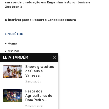
cursos de graduação em Engenharia Agronômica e
Zootecnia
O incrível padre Roberto Landell de Moura
LINKS ÚTEIS
Home
Assinar
LEIA TAMBÉM
Contato
Política de Privacidade
Shows gratuitos
de Claus e
Rádio Maristela - Ao Vivo
Vanessa...
3 anos atrás
ASSINE
Festa dos
ASSINE
Agricultores de
Dom Pedro...
2 meses atrás