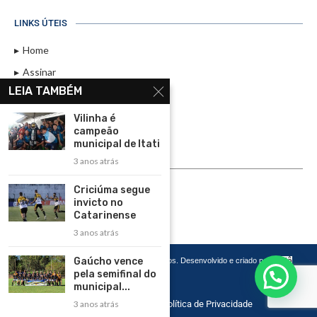
LINKS ÚTEIS
Home
Assinar
LEIA TAMBÉM
Contato
Política de Privacidade
Vilinha é
campeão
Rádio Maristela - Ao Vivo
municipal de Itati
3 anos atrás
ASSINE
Criciúma segue
ASSINE
invicto no
Catarinense
3 anos atrás
Gaúcho vence
Copyright 2026 – Todos os Direitos Reservados. Desenvolvido e criado por
Cadô
Agência de Marketing
pela semifinal do
municipal...
3 anos atrás
Home
Contato
Política de Privacidade