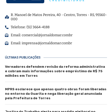
R. Manoel de Matos Pereira, 40 - Centro, Torres - RS, 95560-
000
Telefone: (51) 3664-4188
Email:
comercial@jornaldomar.combr
Email:
imprensa@jornaldomar.combr
ÚLTIMAS PUBLICAÇÕES
Vereadores defendem revisão da reforma administrativa
e cobram mais informações sobre empréstimo de R$ 75
milhões em Torres
MPRS esclarece que apenas quatro obras foram liberadas
no entorno da Guarita e nega liberação geral anunciada
pela Prefeitura de Torres
Justiça do Trabalho alerta para assédio eleitoral no