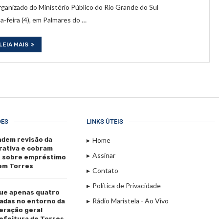
anizado do Ministério Público do Rio Grande do Sul
a-feira (4), em Palmares do …
LEIA MAIS
ÕES
LINKS ÚTEIS
dem revisão da
Home
rativa e cobram
Assinar
s sobre empréstimo
 em Torres
Contato
Política de Privacidade
ue apenas quatro
Rádio Maristela - Ao Vivo
adas no entorno da
beração geral
efeitura de Torres