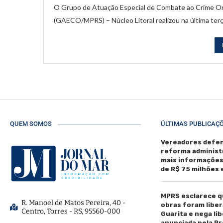
O Grupo de Atuação Especial de Combate ao Crime Org
(GAECO/MPRS) – Núcleo Litoral realizou na última terç
QUEM SOMOS
ÚLTIMAS PUBLICAÇ
Vereadores defen
reforma administ
mais informaçõe
de R$ 75 milhões
MPRS esclarece q
R. Manoel de Matos Pereira, 40 -
obras foram liber
Centro, Torres - RS, 95560-000
Guarita e nega li
anunciada pela Pr