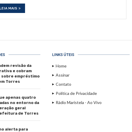
LEIA MAIS
ÕES
LINKS ÚTEIS
dem revisão da
Home
rativa e cobram
Assinar
s sobre empréstimo
 em Torres
Contato
Política de Privacidade
ue apenas quatro
Rádio Maristela - Ao Vivo
adas no entorno da
beração geral
efeitura de Torres
ho alerta para