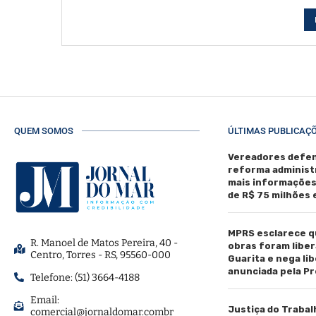
QUEM SOMOS
ÚLTIMAS PUBLICAÇ
Vereadores defen
reforma administ
mais informaçõe
de R$ 75 milhões
MPRS esclarece q
R. Manoel de Matos Pereira, 40 -
obras foram liber
Centro, Torres - RS, 95560-000
Guarita e nega li
anunciada pela Pr
Telefone: (51) 3664-4188
Email:
Justiça do Trabal
comercial@jornaldomar.combr