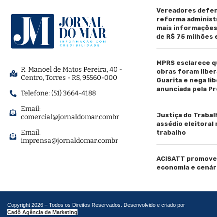
Vereadores defen
reforma administ
mais informaçõe
de R$ 75 milhões
MPRS esclarece q
R. Manoel de Matos Pereira, 40 -
obras foram liber
Centro, Torres - RS, 95560-000
Guarita e nega li
anunciada pela Pr
Telefone: (51) 3664-4188
Email:
Justiça do Trabal
comercial@jornaldomar.combr
assédio eleitoral
Email:
trabalho
imprensa@jornaldomar.combr
ACISATT promove 
economia e cenár
Copyright 2026 – Todos os Direitos Reservados. Desenvolvido e criado por
Cadô Agência de Marketing