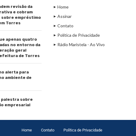
dem revisão da
Home
rativa e cobram
Assinar
s sobre empréstimo
 em Torres
Contato
Política de Privacidade
ue apenas quatro
Rádio Maristela - Ao Vivo
adas no entorno da
beração geral
efeitura de Torres
ho alerta para
 no ambiente de
palestra sobre
io empresarial
Home
Contato
Política de Privacidade