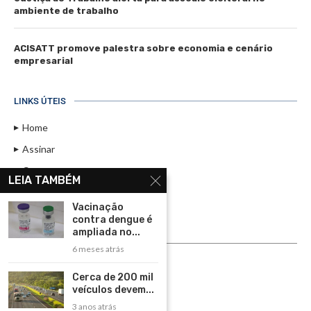
ambiente de trabalho
ACISATT promove palestra sobre economia e cenário
empresarial
LINKS ÚTEIS
Home
Assinar
Contato
LEIA TAMBÉM
Política de Privacidade
Vacinação
Rádio Maristela - Ao Vivo
contra dengue é
ampliada no...
ASSINE
6 meses atrás
ASSINE
Cerca de 200 mil
veículos devem...
3 anos atrás