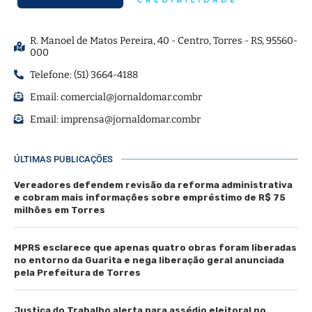
R. Manoel de Matos Pereira, 40 - Centro, Torres - RS, 95560-
000
Telefone: (51) 3664-4188
Email:
comercial@jornaldomar.combr
Email:
imprensa@jornaldomar.combr
ÚLTIMAS PUBLICAÇÕES
Vereadores defendem revisão da reforma administrativa
e cobram mais informações sobre empréstimo de R$ 75
milhões em Torres
MPRS esclarece que apenas quatro obras foram liberadas
no entorno da Guarita e nega liberação geral anunciada
pela Prefeitura de Torres
Justiça do Trabalho alerta para assédio eleitoral no