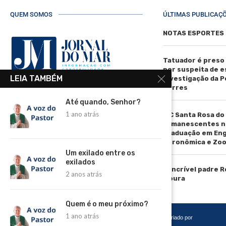
QUEM SOMOS
ÚLTIMAS PUBLICAÇ
NOTAS ESPORTES
Tatuador é preso
por suspeita de 
LEIA TAMBÉM
investigação da Pol
Torres
R. Manoel de Matos Pereira, 40 -
Até quando, Senhor?
Centro, Torres - RS, 95560-000
1 ano atrás
IFC Santa Rosa do
Telefone: (51) 3664-4188
remanescentes n
graduação em En
Email:
Agronômica e Zoo
comercial@jornaldomar.combr
Um exilado entre os
Email:
exilados
imprensa@jornaldomar.combr
O incrível padre 
2 anos atrás
Moura
Quem é o meu próximo?
1 ano atrás
Copyright 2026 – Todos os Direitos Reservados. Desenvolvido e criado por
Cadô Agência de Marketing