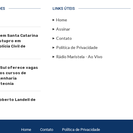
ÕES
LINKS ÚTEIS
Home
Assinar
 em Santa Catarina
Contato
estupro em
ícia Civil de
Política de Privacidade
Rádio Maristela - Ao Vivo
 Sul oferece vagas
os cursos de
genharia
tecnia
Roberto Landell de
Home
Contato
Política de Privacidade