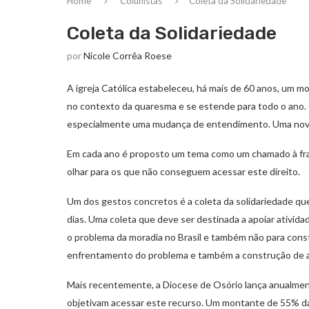
Home
Colunistas
Coleta da Solidariedade
Coleta da Solidariedade
por
Nicole Corrêa Roese
A igreja Católica estabeleceu, há mais de 60 anos, um 
no contexto da quaresma e se estende para todo o ano
especialmente uma mudança de entendimento. Uma nova 
Em cada ano é proposto um tema como um chamado à frat
olhar para os que não conseguem acessar este direito.
Um dos gestos concretos é a coleta da solidariedade q
dias. Uma coleta que deve ser destinada a apoiar ativida
o problema da moradia no Brasil e também não para cons
enfrentamento do problema e também a construção de a
Mais recentemente, a Diocese de Osório lança anualment
objetivam acessar este recurso. Um montante de 55% da c