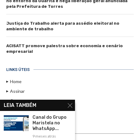
no entorno da Guarita e nega liberação geral anunciada
pela Prefeitura de Torres
Justiça do Trabalho alerta para assédio eleitoral no
ambiente de trabalho
ACISATT promove palestra sobre economia e cenário
empresarial
LINKS ÚTEIS
Home
Assinar
Contato
LEIA TAMBÉM
Política de Privacidade
Canal do Grupo
Rádio Maristela - Ao Vivo
Maristela no
WhatsApp...
ASSINE
9 meses atrás