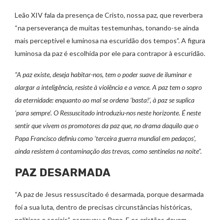
Leão XIV fala da presença de Cristo, nossa paz, que reverbera
“na perseverança de muitas testemunhas, tonando-se ainda
mais perceptível e luminosa na escuridão dos tempos”. A figura
luminosa da paz é escolhida por ele para contrapor à escuridão.
“A paz existe, deseja habitar-nos, tem o poder suave de iluminar e
alargar a inteligência, resiste à violência e a vence. A paz tem o sopro
da eternidade: enquanto ao mal se ordena ‘basta!’, à paz se suplica
‘para sempre’. O Ressuscitado introduziu-nos neste horizonte. É neste
sentir que vivem os promotores da paz que, no drama daquilo que o
Papa Francisco definiu como ‘terceira guerra mundial em pedaços’,
ainda resistem à contaminação das trevas, como sentinelas na noite”.
PAZ DESARMADA
“A paz de Jesus ressuscitado é desarmada, porque desarmada
foi a sua luta, dentro de precisas circunstâncias históricas,
políticas e sociais”, escreveu o Papa. E os cristãos devem