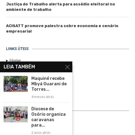
Justiça do Trabalho alerta para assédio eleitoral no
ambiente de trabalho
ACISATT promove palestra sobre economia e cenário
empresarial
LINKS ÚTEIS
Home
LEIA TAMBÉM
Assinar
Maquiné recebe
Contato
Mbyá Guarani de
Política de Privacidade
Torres...
4 meses atrás
Rádio Maristela - Ao Vivo
Diocese de
ASSINE
Osório organiza
caravanas
ASSINE
para...
2 anos atrás