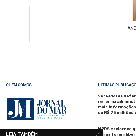
AND
QUEM SOMOS
ÚLTIMAS PUBLICAÇ
Vereadores defen
reforma administ
mais informaçõe
de R$ 75 milhões
MPRS esclarece q
R. Manoel de Matos Pereira, 40 -
LEIA TAMBÉM
obras foram liber