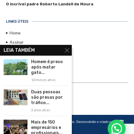
O incrível padre Roberto Landell de Moura
LINKS ÚTEIS
Home
Assinar
LEIA TAMBÉM
Contato
Política de Privacidade
Homem é preso
após matar
Rádio Maristela - Ao Vivo
gato...
10 meses atrás
ASSINE
Duas pessoas
ASSINE
são presas por
tráfico...
2 anos atrás
Mais de 150
Copyright 2026 – Todos os Direitos Reservados. Desenvolvido e criado por
Cadô
Agência de Marketing
empresários e
profissionais...