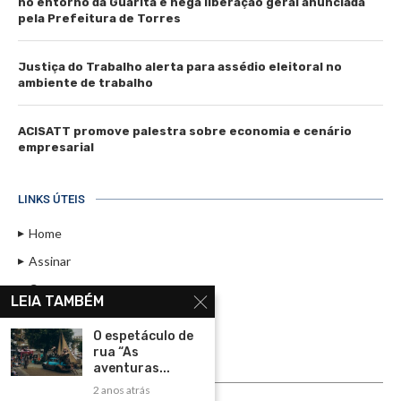
no entorno da Guarita e nega liberação geral anunciada
pela Prefeitura de Torres
Justiça do Trabalho alerta para assédio eleitoral no
ambiente de trabalho
ACISATT promove palestra sobre economia e cenário
empresarial
LINKS ÚTEIS
Home
Assinar
Contato
LEIA TAMBÉM
Política de Privacidade
O espetáculo de
Rádio Maristela - Ao Vivo
rua “As
aventuras...
ASSINE
2 anos atrás