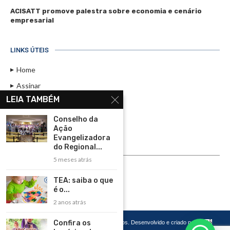
ACISATT promove palestra sobre economia e cenário
empresarial
LINKS ÚTEIS
Home
Assinar
LEIA TAMBÉM
Contato
Política de Privacidade
Conselho da
Ação
Rádio Maristela - Ao Vivo
Evangelizadora
do Regional...
ASSINE
5 meses atrás
ASSINE
TEA: saiba o que
é o...
2 anos atrás
Confira os
Copyright 2026 – Todos os Direitos Reservados. Desenvolvido e criado por
Cadô
Agência de Marketing