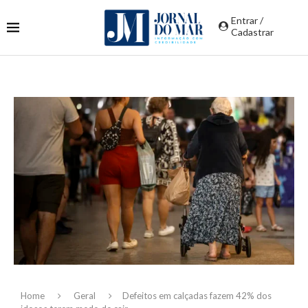
Entrar /
Cadastrar
Home
Geral
Defeitos em calçadas fazem 42% dos