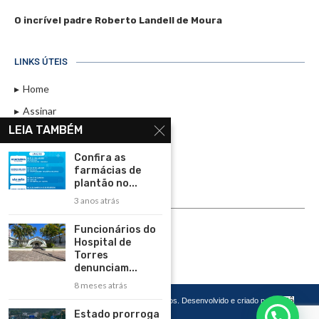
O incrível padre Roberto Landell de Moura
LINKS ÚTEIS
Home
Assinar
LEIA TAMBÉM
Contato
Política de Privacidade
Confira as
farmácias de
Rádio Maristela - Ao Vivo
plantão no...
3 anos atrás
ASSINE
Funcionários do
ASSINE
Hospital de
Torres
denunciam...
8 meses atrás
Copyright 2026 – Todos os Direitos Reservados. Desenvolvido e criado por
Cadô
Agência de Marketing
Estado prorroga