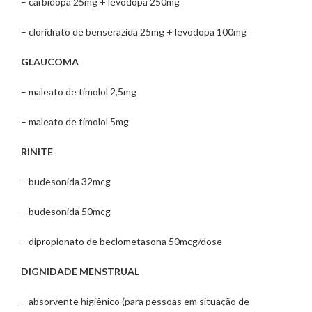
– carbidopa 25mg + levodopa 250mg
– cloridrato de benserazida 25mg + levodopa 100mg
GLAUCOMA
– maleato de timolol 2,5mg
– maleato de timolol 5mg
RINITE
– budesonida 32mcg
– budesonida 50mcg
– dipropionato de beclometasona 50mcg/dose
DIGNIDADE MENSTRUAL
– absorvente higiênico (para pessoas em situação de