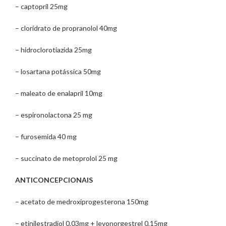
– captopril 25mg
– cloridrato de propranolol 40mg
– hidroclorotiazida 25mg
– losartana potássica 50mg
– maleato de enalapril 10mg
– espironolactona 25 mg
– furosemida 40 mg
– succinato de metoprolol 25 mg
ANTICONCEPCIONAIS
– acetato de medroxiprogesterona 150mg
– etinilestradiol 0,03mg + levonorgestrel 0,15mg