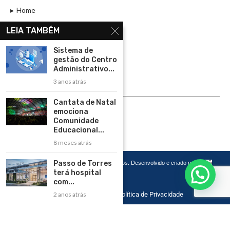
Home
Assinar
LEIA TAMBÉM
Contato
Sistema de
Política de Privacidade
gestão do Centro
Administrativo...
Rádio Maristela - Ao Vivo
3 anos atrás
ASSINE
Cantata de Natal
emociona
ASSINE
Comunidade
Educacional...
8 meses atrás
Passo de Torres
Copyright 2026 – Todos os Direitos Reservados. Desenvolvido e criado por
Cadô
Agência de Marketing
terá hospital
com...
2 anos atrás
Home
Contato
Política de Privacidade