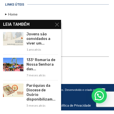
LINKS ÚTEIS
Home
Assinar
LEIA TAMBÉM
Contato
Jovens são
Política de Privacidade
convidados a
viver um...
Rádio Maristela - Ao Vivo
1 ano atrás
ASSINE
133ª Romaria de
Nossa Senhora
ASSINE
das...
7 meses atrás
Paróquias da
Diocese de
Copyright 2026 – Todos os Direitos Reservados. Desenvolvido e criado por
Cadô
Agência de Marketing
Osório
disponibilizam...
Home
Contato
Política de Privacidade
5 meses atrás