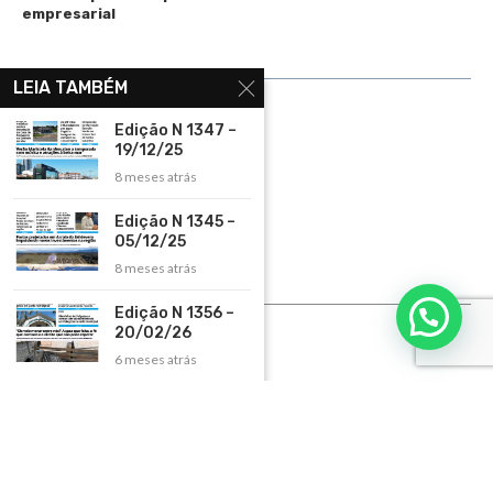
empresarial
LINKS ÚTEIS
LEIA TAMBÉM
Home
Edição N 1347 –
19/12/25
Assinar
8 meses atrás
Contato
Edição N 1345 –
Política de Privacidade
05/12/25
Rádio Maristela - Ao Vivo
8 meses atrás
ASSINE
Edição N 1356 –
20/02/26
ASSINE
6 meses atrás
Copyright 2026 – Todos os Direitos Reservados. Desenvolvido e criado por
Cadô
Agência de Marketing