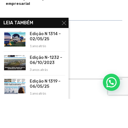
empresarial
LINKS ÚTEIS
LEIA TAMBÉM
Home
Edição N 1314 –
02/05/25
Assinar
1 ano atrás
Contato
Edição N-1232 –
Política de Privacidade
06/10/2023
Rádio Maristela - Ao Vivo
3 anos atrás
ASSINE
Edição N 1319 –
06/05/25
ASSINE
1 ano atrás
Copyright 2026 – Todos os Direitos Reservados. Desenvolvido e criado por
Cadô
Agência de Marketing