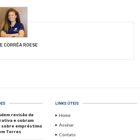
LE CORRÊA ROESE
ÕES
LINKS ÚTEIS
dem revisão da
Home
rativa e cobram
Assinar
s sobre empréstimo
 em Torres
Contato