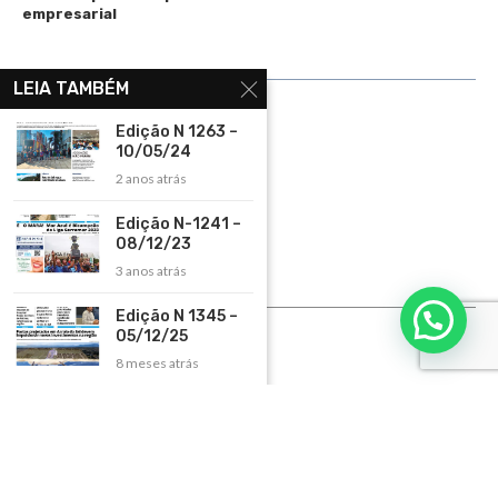
empresarial
LINKS ÚTEIS
LEIA TAMBÉM
Home
Edição N 1263 –
10/05/24
Assinar
2 anos atrás
Contato
Edição N-1241 –
Política de Privacidade
08/12/23
Rádio Maristela - Ao Vivo
3 anos atrás
ASSINE
Edição N 1345 –
05/12/25
ASSINE
8 meses atrás
Copyright 2026 – Todos os Direitos Reservados. Desenvolvido e criado por
Cadô
Agência de Marketing