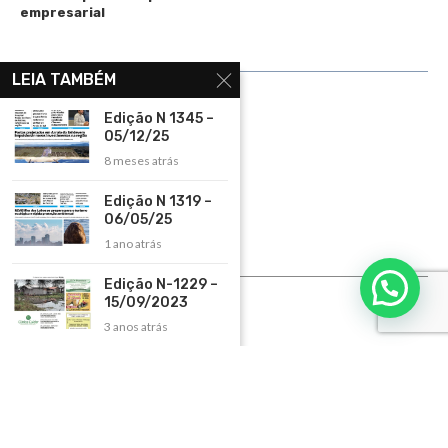
empresarial
LINKS ÚTEIS
LEIA TAMBÉM
Home
Edição N 1345 –
05/12/25
Assinar
8 meses atrás
Contato
Edição N 1319 –
Política de Privacidade
06/05/25
Rádio Maristela - Ao Vivo
1 ano atrás
ASSINE
Edição N-1229 –
15/09/2023
ASSINE
3 anos atrás
Copyright 2026 – Todos os Direitos Reservados. Desenvolvido e criado por
Cadô
Agência de Marketing