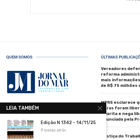
QUEM SOMOS
ÚLTIMAS PUBLICAÇ
Vereadores defen
reforma administ
mais informaçõe
de R$ 75 milhões
MPRS esclarece q
R. Manoel de Matos Pereira, 40 -
LEIA TAMBÉM
obras foram liber
Centro, Torres - RS, 95560-000
Guarita e nega li
anunciada pela Pr
Telefone: (51) 3664-4188
Edição N 1342 – 14/11/25
9 meses atrás
Email:
Justiça do Trabal
comercial@jornaldomar.combr