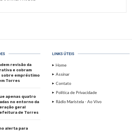
ÕES
LINKS ÚTEIS
dem revisão da
Home
rativa e cobram
Assinar
s sobre empréstimo
 em Torres
Contato
Política de Privacidade
ue apenas quatro
Rádio Maristela - Ao Vivo
adas no entorno da
beração geral
efeitura de Torres
ho alerta para